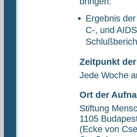
bringen:
Ergebnis der
C-, und AID
Schlußberic
Zeitpunkt de
Jede Woche a
Ort der Aufn
Stiftung Mens
1105 Budapest
(Ecke von Cse