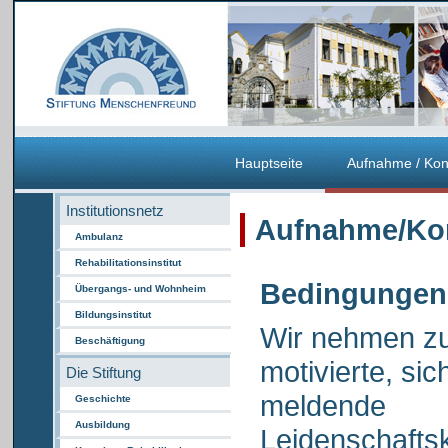
Hauptseite
Aufnahme / Kon
Institutionsnetz
Aufnahme/Ko
Ambulanz
Rehabilitationsinstitut
Bedingungen
Übergangs- und Wohnheim
Bildungsinstitut
Wir nehmen zu
Beschäftigung
motivierte, sich
Die Stiftung
meldende
Geschichte
Ausbildung
Leidenschafts