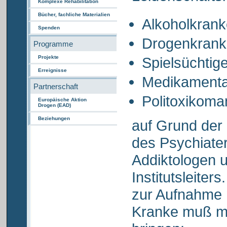
Komplexe Rehabilitation
Bücher, fachliche Materialien
Alkoholkrank
Spenden
Drogenkrank
Programme
Projekte
Spielsüchtig
Erreignisse
Medikament
Partnerschaft
Politoxikoma
Europäische Aktion
Drogen (EAD)
Beziehungen
auf Grund der
des Psychiater
Addiktologen 
Institutsleiters
zur Aufnahme
Kranke muß mi