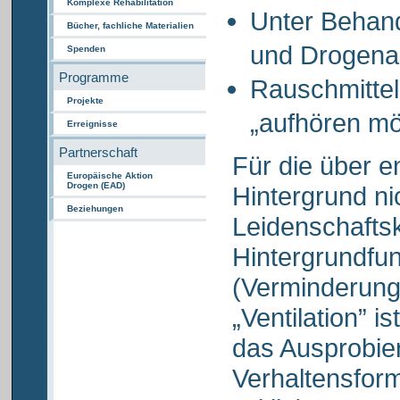
Komplexe Rehabilitation
Unter Behand
Bücher, fachliche Materialien
und Drogena
Spenden
Programme
Rauschmitte
Projekte
„aufhören m
Erreignisse
Partnerschaft
Für die über e
Europäische Aktion
Drogen (EAD)
Hintergrund ni
Beziehungen
Leidenschafts
Hintergrundfun
(Verminderung
„Ventilation” is
das Ausprobie
Verhaltensfor