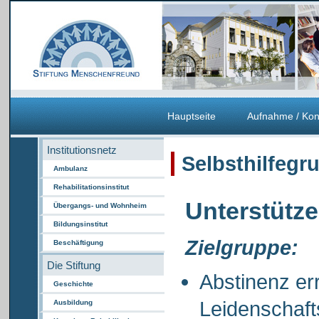
Hauptseite
Aufnahme / Kon
Institutionsnetz
Selbsthilfegr
Ambulanz
Rehabilitationsinstitut
Unterstütz
Übergangs- und Wohnheim
Bildungsinstitut
Zielgruppe:
Beschäftigung
Die Stiftung
Abstinenz er
Geschichte
Leidenschaf
Ausbildung