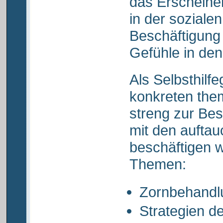
das Erscheine
in der soziale
Beschäftigung 
Gefühle in den
Als Selbsthilf
konkreten them
streng zur Be
mit den aufta
beschäftigen w
Themen:
Zornbehandl
Strategien d