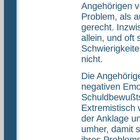
Angehörigen v
Problem, als a
gerecht. Inzwi
allein, und oft
Schwierigkeite
nicht.
Die Angehörig
negativen Emo
Schuldbewußts
Extremistisch 
der Anklage u
umher, damit s
ihres Problems