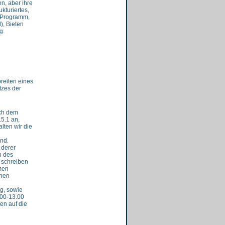
n, aber ihre
kturiertes,
s Programm,
), Bieten
g.
reiten eines
tzes der
ich dem
5.1 an,
lten wir die
nd.
 derer
n des
 schreiben
amen
chen
g, sowie
:00-13.00
en auf die