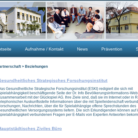
tseite
Aufnahme / Kontakt
News
Prävention
S
artnerschaft > Beziehungen
Gesundheitliches Strategisches Forschungsinstitut
as Gesundheitliche Strategische Forschungsinstitut (ESKI) redigiert die sich mit
pielabhängigkeit beschäftigende Seite der Dr. Info Bevölkerungsinformations-Web-
usammenarbeit mit der Glückspiel AG. Ihre Ziele sind, daß sie im Internet oder in
elephonischer Auskunftsstelle Informationen über die mit Spielleidenschaft verbu
orschungen, Nachrichten, über die für Spielabhängige offene Sprechstunden des
esundheitlichen Versorgungssystems liefern. Die sich Erkundigenden können auf i
pielabhängigkeit verbundenen Fragen per E-Mails von Experten Antworten beko
Hauptstädtisches Ziviles Büro