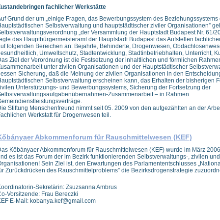
ustandebringen fachlicher Werkstätte
uf Grund der um „einige Fragen, das Bewerbungssystem des Beziehungssystems 
auptstädtischen Selbstverwaltung und hauptstädtischer ziviler Organisationen” 
elbstverwaltungsverordnung „der Versammlung der Hauptstadt Budapest Nr. 61/200
egte das Hauptbürgermeisteramt der Hauptstadt Budapest das Aufstellen fachliche
uf folgenden Bereichen an: Bejahrte, Behinderte, Drogenwesen, Obdachlosenwese
esundheitlich, Umweltschutz, Stadtentwicklung, Stadtinbetriebhalten, Unterricht, Kul
as Ziel der Verordnung ist die Festsetzung der inhaltlichen und förmlichen Rahme
usammenarbeit unter zivilen Organisationen und der Hauptstädtischer Selbstverwa
essen Sicherung, daß die Meinung der zivilen Organisationen in den Entscheidun
auptstädtischen Selbstverwaltung erscheinen kann, das Erhalten der bisherigen 
ivilen Unterstützungs- und Bewerbungssystems, Sicherung der Fortsetzung der
Selbstverwaltungsaufgabenübernahmen-Zusammenarbeit – in Rahmen
emeindienstleistungsverträge.
ie Stiftung Menschenfreund nimmt seit 05. 2009 von den aufgezählten an der Arbei
achlichen Werkstatt für Drogenwesen teil.
Kőbányaer Abkommenforum für Rauschmittelwesen (KEF)
Das Kőbányaer Abkommenforum für Rauschmittelwesen (KEF) wurde im März 2006
nd es ist das Forum der im Bezirk funktionierenden Selbstverwaltungs-, zivilen und
rganisationen! Sein Ziel ist, den Erwartungen des Parlamententschlusses „Nationa
ür Zurückdrücken des Rauschmittelproblems” die Bezirksdrogenstrategie zuzuordn
oordinatorin-Sekretärin: Zsuzsanna Ambrus
o-Vorsitzende: Frau Bereczki
KEF E-Mail: kobanya.kef@gmail.com