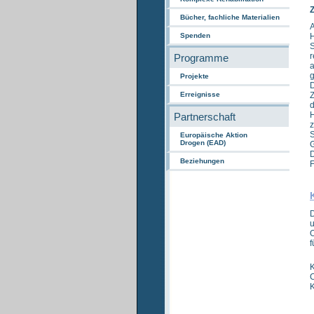
Z
Bücher, fachliche Materialien
A
H
Spenden
S
r
Programme
a
g
Projekte
D
Z
Erreignisse
d
H
Partnerschaft
z
Europäische Aktion
Drogen (EAD)
G
D
Beziehungen
F
u
O
f
K
C