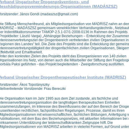
Verband Ungarischer Drogenpräventions- und
Beschädigungsverminderungs-Organisationen (MADÁSZSZ)
Vorsitzender: János Gondi (madaszsz@gmail.com)
ie Stiftung Menschenfreund, als Mitgliedsorganisation von MADRISZ nahm an de
MADRISZ – MADÁSZSZ gemeinsam verwirklichten Verhandlungstechnik-, Netzbautr
er Indentifikationsnummer TÁMOP-2.5.1-07/1-2008-0136 in Rahmen des Projekts
Projektleiter: László Varga) „Abhängige Beziehungen – Entwicklung der Zusammen
nteressenvertretungsziel der Drogenbereich vertretenden zivilen Organisationen in
egionen des Landes” teil. Die Ziele des Projekts sind die Entwicklung der gemei
nteressenvertretungstätigkeit der drogenfachlichen zivilen Organisationen, Steiger
ffektivität und Erhaltbarkeit.
nter den konkreten Zielen des Projekts steht das Einorganisieren von 140 zivilen
rganisationen ins Netz, von denen auch die Mitarbeiter der Stiftung den Fragebog
orbála Paksi geführten - das Projekt begleitenden - Zweigsforschung ausfüllten.
Verband Ungarischer Drogentherapeutischer Institute (MADRISZ)
orsitzender: Ákos Topolányszky
tellvertretende Vorsitzende: Frau Bereczki
ie Organisation kam im Jahr 1995 aus dem Ziel zustande, als fachliche und
nteressenvertretungsorganisation die langfristigen therapeutischen Einheiten
usammenzufangen, im Interesse des Beeinflussens der auf den Bereich der Droge
uswirkenden rechtlichen, fachpolitischen Regelungen, Prozesse, damit es ihren
itgliedsorganisationen mit wissenschaftlichen, fachlichen Bildungen, Anfertigung 
ublikationen, mit dem Bau des Beziehungsnetzes, mit aktuellen Informationen bei
irksameren Unterstützung der leidenschaftskranken Zielgruppe hilft. Die
itgliedsorganisationen von MADRISZ arbeiten in vielerlei Formen, auf Grund unter