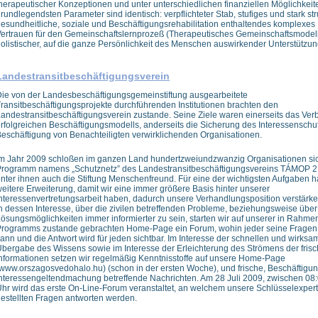
herapeutischer Konzeptionen und unter unterschiedlichen finanziellen Möglichkeite
rundlegendsten Parameter sind identisch: verpflichteter Stab, stufiges und stark stru
esundheitliche, soziale und Beschäftigungsrehabilitation enthaltendes komplexe
ertrauen für den Gemeinschaftslernprozeß (Therapeutisches Gemeinschaftsmodell
olistischer, auf die ganze Persönlichkeit des Menschen auswirkender Unterstützun
Landestransitbeschäftigungsverein
ie von der Landesbeschäftigungsgemeinstiftung ausgearbeitete
ransitbeschäftigungsprojekte durchführenden Institutionen brachten den
andestransitbeschäftigungsverein zustande. Seine Ziele waren einerseits das Verb
rfolgreichen Beschäftigungsmodells, anderseits die Sicherung des Interessenschu
eschäftigung von Benachteiligten verwirklichenden Organisationen.
m Jahr 2009 schloßen im ganzen Land hundertzweiundzwanzig Organisationen s
rogramm namens „Schutznetz” des Landestransitbeschäftigungsvereins TÁMOP 2.
nter ihnen auch die Stiftung Menschenfreund. Für eine der wichtigsten Aufgaben ha
eitere Erweiterung, damit wir eine immer größere Basis hinter unserer
nteressenvertretungsarbeit haben, dadurch unsere Verhandlungsposition verstärke
n dessen Interesse, über die zivilen betreffenden Probleme, beziehungsweise über
ösungsmöglichkeiten immer informierter zu sein, starten wir auf unserer in Rahme
rogramms zustande gebrachten Home-Page ein Forum, wohin jeder seine Fragen
ann und die Antwort wird für jeden sichtbar. Im Interesse der schnellen und wirks
bergabe des Wissens sowie im Interesse der Erleichterung des Strömens der fris
nformationen setzen wir regelmäßig Kenntnisstoffe auf unsere Home-Page
www.orszagosvedohalo.hu) (schon in der ersten Woche), und frische, Beschäftigun
nteressengeltendmachung betreffende Nachrichten. Am 28 Juli 2009, zwischen 08
hr wird das erste On-Line-Forum veranstaltet, an welchem unsere Schlüsselexpert
estellten Fragen antworten werden.