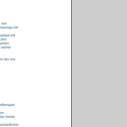
n von
ainings mit
arbeit mit
 drei
nsamen
n seiner
en der von
ntherapie
von
 der immer
schiedlicher