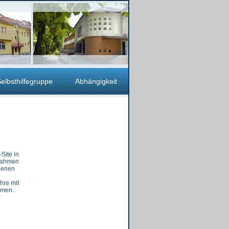
elbsthilfegruppe
Abhängigkeit
Site in
 Rahmen
ndenen
hre mit
mmen.