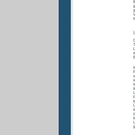
t
g
g
V
h
D
T
L
e
B
I
P
u
w
I
I
L
P
k
Ü
I
(
I
U
g