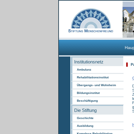
Haup
Institutionsnetz
P
Ambulanz
Rehabilitationsinstitut
Übergangs- und Wohnheim
D
S
Bildungsinstitut
Z
t
Beschäftigung
F
g
Die Stiftung
S
Geschichte
Ausbildung
Komplexe Rehabilitation