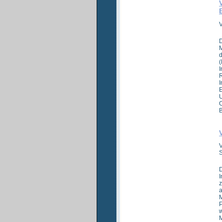
D
d
(
I
R
I
E
U
O
B
V
S
D
I
z
a
M
P
w
M