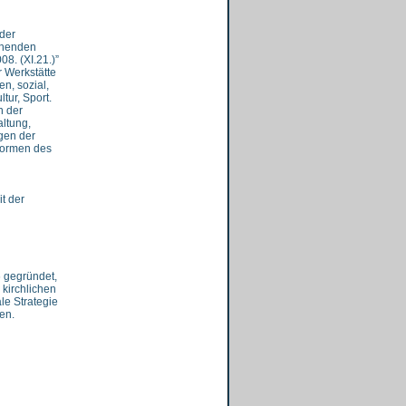
der
gehenden
8. (XI.21.)”
r Werkstätte
n, sozial,
tur, Sport.
n der
ltung,
gen der
Formen des
t der
 gegründet,
 kirchlichen
le Strategie
en.