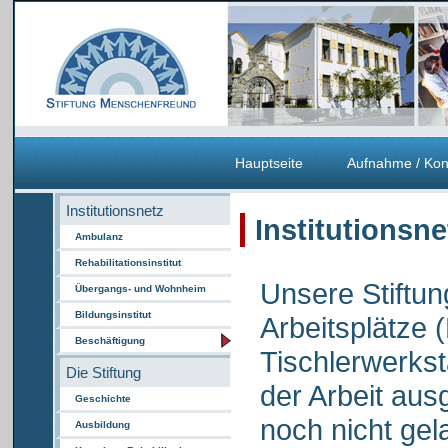
Hauptseite
Aufnahme / Kon
Institutionsnetz
Institutionsn
Ambulanz
Rehabilitationsinstitut
Unsere Stiftun
Übergangs- und Wohnheim
Bildungsinstitut
Arbeitsplätze 
Beschäftigung
Tischlerwerksta
Die Stiftung
der Arbeit aus
Geschichte
noch nicht ge
Ausbildung