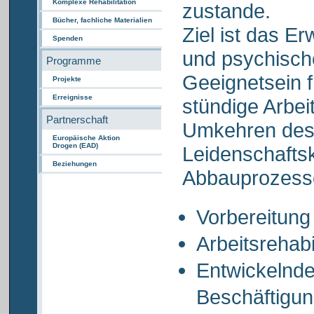
Komplexe Rehabilitation
zustande.
Bücher, fachliche Materialien
Ziel ist das E
Spenden
und psychische
Programme
Geeignetsein f
Projekte
Erreignisse
stündige Arbei
Partnerschaft
Umkehren des
Europäische Aktion
Drogen (EAD)
Leidenschaftsk
Beziehungen
Abbauprozess
Vorbereitung
Arbeitsrehabi
Entwickelnde
Beschäftigu