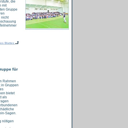
stufe, die
n mit
hten Gruppe
ren
 nicht
Anschauung
Teilnehmer
es Blattes
ruppe für
 in Rahmen
t in Gruppen
es
en bietet
t als
Fragen
verbundenen
chädliche
ein-Sagen.
g nötigen