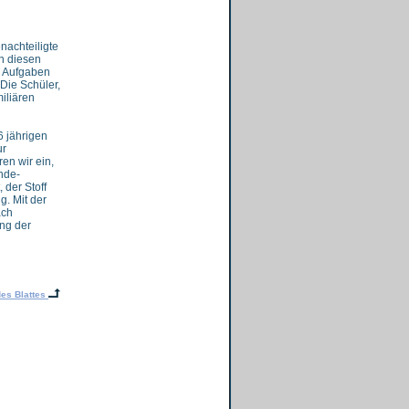
nachteiligte
n diesen
en Aufgaben
Die Schüler,
iliären
 jährigen
ur
en wir ein,
nde-
 der Stoff
g. Mit der
ach
ung der
es Blattes