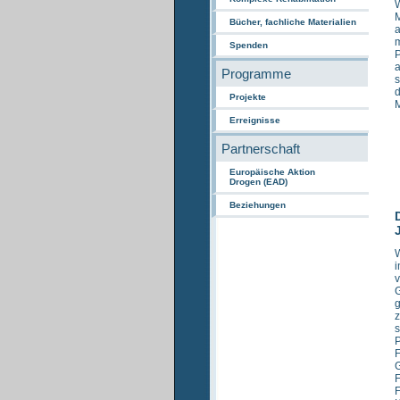
W
M
Bücher, fachliche Materialien
a
m
Spenden
P
a
Programme
s
d
Projekte
M
Erreignisse
Partnerschaft
Europäische Aktion
Drogen (EAD)
Beziehungen
W
i
G
g
z
s
P
F
G
F
F