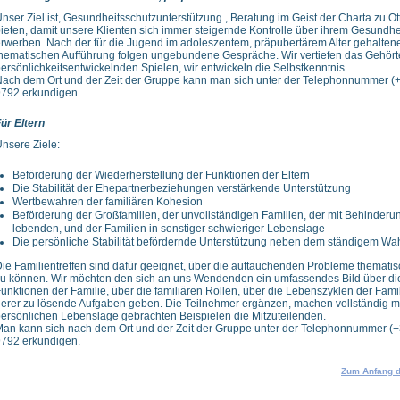
nser Ziel ist, Gesundheitsschutzunterstützung , Beratung im Geist der Charta zu O
ieten, damit unsere Klienten sich immer steigernde Kontrolle über ihrem Gesundh
rwerben. Nach der für die Jugend im adoleszentem, präpubertärem Alter gehalten
hematischen Aufführung folgen ungebundene Gespräche. Wir vertiefen das Gehört
ersönlichkeitsentwickelnden Spielen, wir entwickeln die Selbstkenntnis.
ach dem Ort und der Zeit der Gruppe kann man sich unter der Telephonnummer (+
792 erkundigen.
ür Eltern
nsere Ziele:
Beförderung der Wiederherstellung der Funktionen der Eltern
Die Stabilität der Ehepartnerbeziehungen verstärkende Unterstützung
Wertbewahren der familiären Kohesion
Beförderung der Großfamilien, der unvollständigen Familien, der mit Behinderu
lebenden, und der Familien in sonstiger schwieriger Lebenslage
Die persönliche Stabilität befördernde Unterstützung neben dem ständigem W
ie Familientreffen sind dafür geeignet, über die auftauchenden Probleme themati
u können. Wir möchten den sich an uns Wendenden ein umfassendes Bild über di
unktionen der Familie, über die familiären Rollen, über die Lebenszyklen der Fami
erer zu lösende Aufgaben geben. Die Teilnehmer ergänzen, machen vollständig mi
ersönlichen Lebenslage gebrachten Beispielen die Mitzuteilenden.
an kann sich nach dem Ort und der Zeit der Gruppe unter der Telephonnummer (+
792 erkundigen.
Zum Anfang d