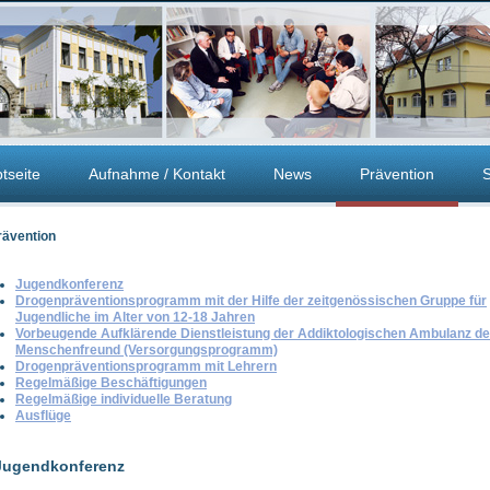
tseite
Aufnahme / Kontakt
News
Prävention
S
rävention
Jugendkonferenz
Drogenpräventionsprogramm mit der Hilfe der zeitgenössischen Gruppe für
Jugendliche im Alter von 12-18 Jahren
Vorbeugende Aufklärende Dienstleistung der Addiktologischen Ambulanz der
Menschenfreund (Versorgungsprogramm)
Drogenpräventionsprogramm mit Lehrern
Regelmäßige Beschäftigungen
Regelmäßige individuelle Beratung
Ausflüge
Jugendkonferenz