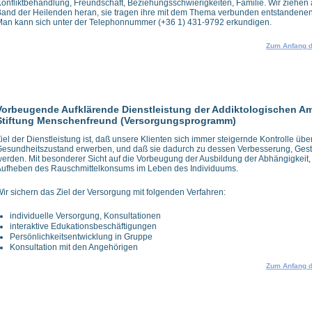
onfliktbehandlung, Freundschaft, Beziehungsschwierigkeiten, Familie. Wir ziehen
and der Heilenden heran, sie tragen ihre mit dem Thema verbunden entstandenen 
an kann sich unter der Telephonnummer (+36 1) 431-9792 erkundigen.
Zum Anfang d
Vorbeugende Aufklärende Dienstleistung der Addiktologischen A
Stiftung Menschenfreund (Versorgungsprogramm)
iel der Dienstleistung ist, daß unsere Klienten sich immer steigernde Kontrolle übe
esundheitszustand erwerben, und daß sie dadurch zu dessen Verbesserung, Gesta
erden. Mit besonderer Sicht auf die Vorbeugung der Ausbildung der Abhängigkeit,
ufheben des Rauschmittelkonsums im Leben des Individuums.
ir sichern das Ziel der Versorgung mit folgenden Verfahren:
individuelle Versorgung, Konsultationen
interaktive Edukationsbeschäftigungen
Persönlichkeitsentwicklung in Gruppe
Konsultation mit den Angehörigen
Zum Anfang d