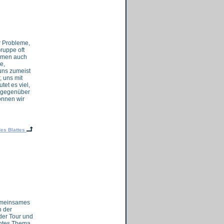
r Probleme,
ruppe oft
lemen auch
e,
 uns zumeist
, uns mit
et es viel,
r gegenüber
önnen wir
es Blattes
gemeinsames
n der
 der Tour und
antes Thema.