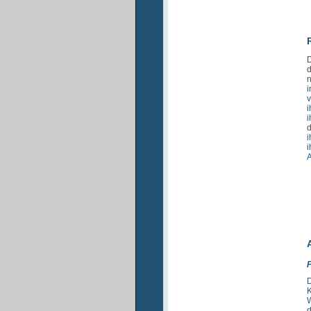
D
d
n
i
v
i
i
d
i
i
A
F
D
K
W
d