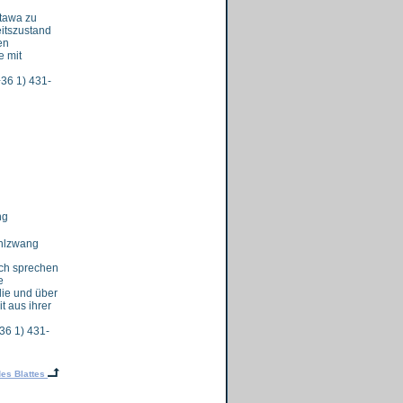
ttawa zu
eitszustand
en
e mit
36 1) 431-
ng
ahlzwang
sch sprechen
e
lie und über
t aus ihrer
36 1) 431-
es Blattes