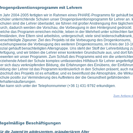
Drogenpräventionsprogramm mit Lehrern
m Jahr 2004-2005 fertigten wir in Rahmen eines PHARE-Programms für gehäuft be
chüler unterrichtende Schulen unser Drogenpräventionsprogramm für Lehrer an. I
chulen sind die Lehrer überlastet, sie führen mit großer Anstrengung ihre täglich
urch, dadurch werden die Vorschau, die Vorbeugung in den Hintergrund gedrückt. 
elche das Programm erreichen möchte, leben in der Mehrheit unter schlechten fam
mständen, ihre Eltern sind arbeitslos, untergeschult, viele sind leidenschaftskrank,
enachteiligte Zigeuner. Ziel des Projekts ist die Vorbeugung des Drogenkonsums,
eziehungsweise die Vorbeugung des weiteren Drogenkonsums, im Kreis der 10-16
ozial gehäuft benachteiligten Altersgruppe. Uns steht der Stoff der Lehrerbildung z
erfügung, und wir bilden die Lehrer einer konkreten Grundschule aus, und dort führ
ewerten wir unser Programm. Zum Schluß des Programms wird ein die unterrichte
rziehende Arbeit der Schule komplex umfassendes Hilfsbuch für Lehrer angefertigt,
er sich dazu verknüpfenden Bildung, die Erfahrungen des Einübens, der Einführun
ildung der Lehrer ist das Programm kontinuierlich in den Schulen präsent, auch n
bschluß des Projekts ist es erhaltbar, und es beeinflusst die Atmosphäre, die Wirk
chule positiv zur Verminderung des Auftretens der die Gesundheit gefährdenden
Verhaltensäußerungen.
an kann sich unter der Telephonnummer (+36 1) 431-9792 erkundigen.
Zum Anfang d
Regelmäßige Beschäftigungen
Für die Jugend im adoleszentem, präpubertärem Alter