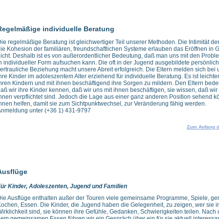
Regelmäßige individuelle Beratung
ie regelmäßige Beratung ist gleichwertiger Teil unserer Methoden. Die Intimität de
ie Kohesion der familiären, freundschaftlichen Systeme erlauben das Eröffnen in G
icht. Deshalb ist es von außerordentlicher Bedeutung, daß man uns mit den Prob
n individueller Form aufsuchen kann. Die oft in der Jugend ausgebildete persönlich
ertrauliche Beziehung macht unsere Abreit erfolgreich. Die Eltern melden sich bei
hre Kinder im adoleszentem Alter erziehend für individuelle Beratung. Es ist leichter
hren Kindern und mit ihnen beschäftigend ihre Sorgen zu mildern. Den Eltern bedeut
aß wir ihre Kinder kennen, daß wir uns mit ihnen beschäftigen, sie wissen, daß wi
hnen verpflichtet sind. Jedoch die Lage aus einer ganz anderen Position sehend k
hnen helfen, damit sie zum Sichtpunktwechsel, zur Veränderung fähig werden.
nmeldung unter (+36 1) 431-9797
Zum Anfang d
Ausflüge
ür Kinder, Adoleszenten, Jugend und Familien
ie Ausflüge enthalten außer der Touren viele gemeinsame Programme, Spiele, 
ochen, Essen. Die Kinder, die Jugend haben die Gelegenheit, zu zeigen, wer sie i
irklichkeit sind, sie können ihre Gefühle, Gedanken, Schwierigkeiten teilen. Nach
em gemeinsamen Essen führen wir ein Gespräch über ein für sie aktuell interess