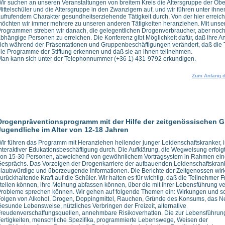
ir suchen an unseren Veranstaltungen von breitem Kreis die Altersgruppe der Ober
ittelschüler und die Altersgruppe in den Zwanzigern auf, und wir führen unter ihne
ufrufendem Charakter gesundheitserziehende Tätigkeit durch. Von der hier erreic
öchten wir immer mehrere zu unseren anderen Tätigkeiten heranziehen. Mit unse
rogrammen streben wir danach, die gelegentlichen Drogenverbraucher, aber noch
bhängige Personen zu erreichen. Die Konferenz gibt Möglichkeit dafür, daß ihre 
ich während der Präsentationen und Gruppenbeschäftigungen verändert, daß die 
ie Programme der Stiftung erkennen und daß sie an ihnen teilnehmen.
an kann sich unter der Telephonnummer (+36 1) 431-9792 erkundigen.
Zum Anfang d
Drogenpräventionsprogramm mit der Hilfe der zeitgenössischen G
Jugendliche im Alter von 12-18 Jahren
ir führen das Programm mit Heranziehen heilender junger Leidenschaftskranker,
nteraktiver Edukationsbeschäftigung durch. Die Aufklärung, die Wegweisung erfolg
von 15-30 Personen, abweichend von gewöhnlichem Vortragsystem in Rahmen ein
esprächs. Das Vorzeigen der Drogenkarriere der aufbauenden Leidenschaftskrank
laubwürdige und überzeugende Informationen. Die Berichte der Zeitgenossen wirk
urückhaltende Kraft auf die Schüler. Wir halten es für wichtig, daß die Teilnehmer 
tellen können, ihre Meinung abfassen können, über die mit ihrer Lebensführung 
robleme sprechen können. Wir gehen auf folgende Themen ein: Wirkungen und s
olgen von Alkohol, Drogen, Doppingmittel, Rauchen, Gründe des Konsums, das N
esunde Lebensweise, nützliches Verbringen der Freizeit, alternative
reudenverschaffungsquellen, annehmbare Risikoverhatlen. Die zur Lebensführun
ertigkeiten, menschliche Spezifika, programmierte Lebenswege, Weisen der