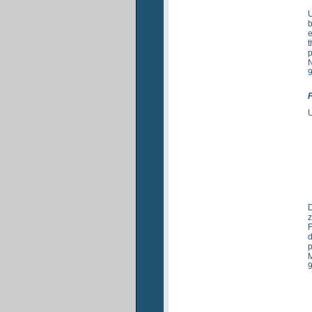
U
b
e
t
p
N
9
F
U
D
z
F
d
p
M
9