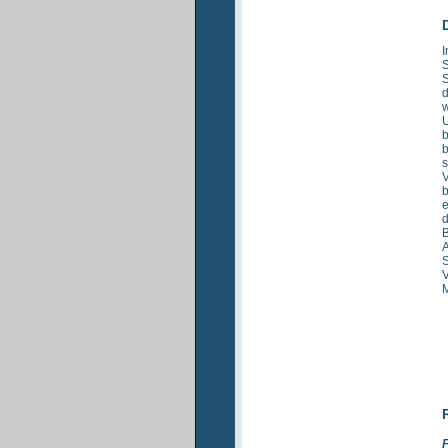
I
S
S
d
w
U
b
b
s
V
b
e
d
B
A
S
M