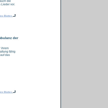
 auch die
Lieder vor.
es Blattes
mbulanz der
r ihrem
ltung fähig
 auf das
es Blattes