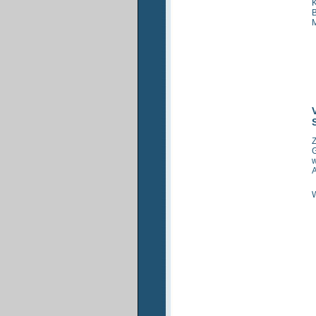
K
B
M
Z
G
w
A
W