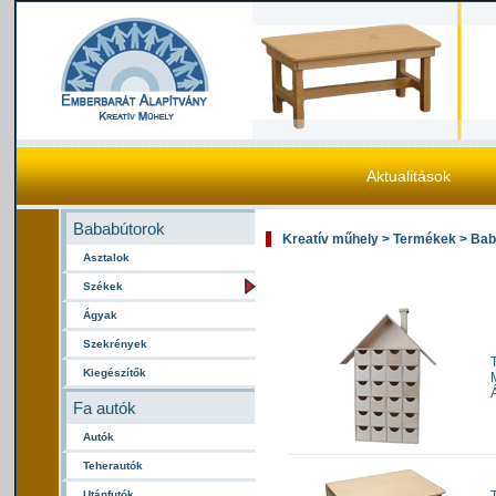
Aktualitások
Bababútorok
Kreatív műhely > Termékek > Ba
Asztalok
Székek
Ágyak
Szekrények
Kiegészítők
Fa autók
Autók
Teherautók
Utánfutók