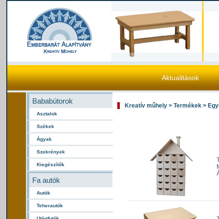
Aktualitások
Bababútorok
Kreatív műhely > Termékek > Egy
Asztalok
Székek
Ágyak
Szekrények
Kiegészítők
Fa autók
Autók
Teherautók
Utánfutók