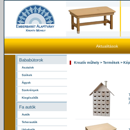
Aktualitások
Bababútorok
Kreatív műhely > Termékek > Ké
Asztalok
Székek
Ágyak
Szekrények
Kiegészítők
Fa autók
Autók
Teherautók
Utánfutók