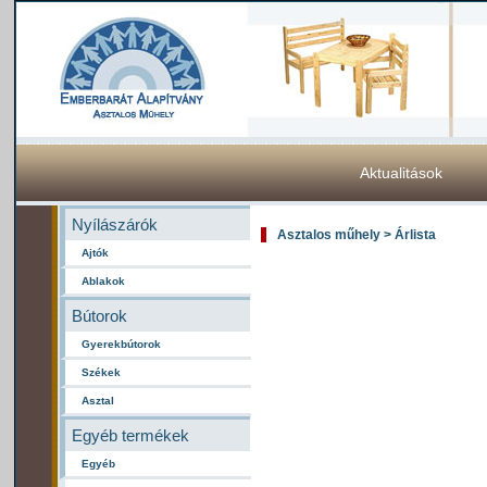
Aktualitások
Nyílászárók
Asztalos műhely > Árlista
Ajtók
Ablakok
Bútorok
Gyerekbútorok
Székek
Asztal
Egyéb termékek
Egyéb