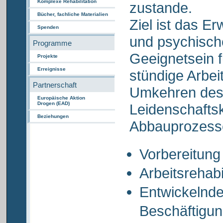
Komplexe Rehabilitation
zustande.
Bücher, fachliche Materialien
Ziel ist das E
Spenden
und psychische
Programme
Geeignetsein f
Projekte
Erreignisse
stündige Arbei
Partnerschaft
Umkehren des
Europäische Aktion
Drogen (EAD)
Leidenschaftsk
Beziehungen
Abbauprozess
Vorbereitung
Arbeitsrehabi
Entwickelnde
Beschäftigu