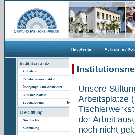
Hauptseite
Aufnahme / Kon
Institutionsnetz
Institutionsn
Ambulanz
Rehabilitationsinstitut
Unsere Stiftun
Übergangs- und Wohnheim
Bildungsinstitut
Arbeitsplätze 
Beschäftigung
Tischlerwerksta
Die Stiftung
der Arbeit aus
Geschichte
noch nicht ge
Ausbildung