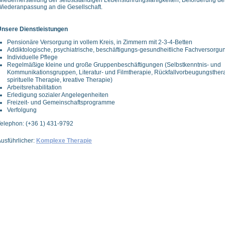
iederherstellung der selbstständigen Lebensführungsfähigkeiten, Beförderung de
iederanpassung an die Gesellschaft.
Unsere Dienstleistungen
Pensionäre Versorgung in vollem Kreis, in Zimmern mit 2-3-4-Betten
Addiktologische, psychiatrische, beschäftigungs-gesundheitliche Fachversorgu
Individuelle Pflege
Regelmäßige kleine und große Gruppenbeschäftigungen (Selbstkenntnis- und
Kommunikationsgruppen, Literatur- und Filmtherapie, Rückfallvorbeugungsther
spirituelle Therapie, kreative Therapie)
Arbeitsrehabilitation
Erledigung sozialer Angelegenheiten
Freizeit- und Gemeinschaftsprogramme
Verfolgung
elephon: (+36 1) 431-9792
usführlicher:
Komplexe Therapie