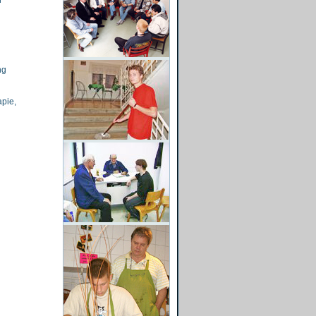
r
ng
apie,