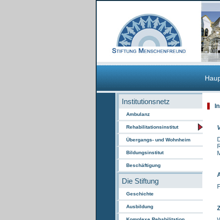
Haup
Institutionsnetz
In
Ambulanz
Rehabilitationsinstitut
V
D
Übergangs- und Wohnheim
R
Bildungsinstitut
M
Beschäftigung
Die Stiftung
F
Geschichte
Ausbildung
Z
Komplexe Rehabilitation