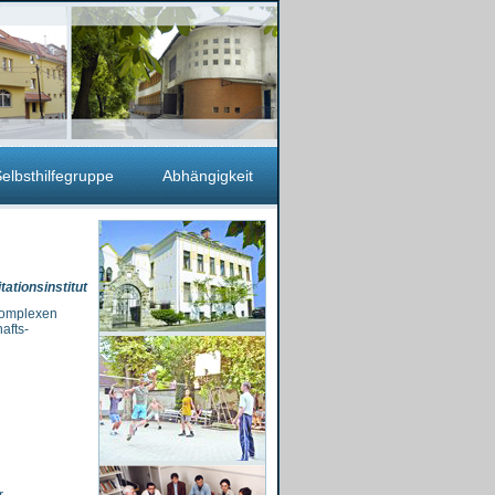
elbsthilfegruppe
Abhängigkeit
ationsinstitut
 komplexen
afts-