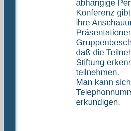
abhängige Per
Konferenz gibt
ihre Anschauu
Präsentatione
Gruppenbeschä
daß die Teiln
Stiftung erken
teilnehmen.
Man kann sich
Telephonnumm
erkundigen.