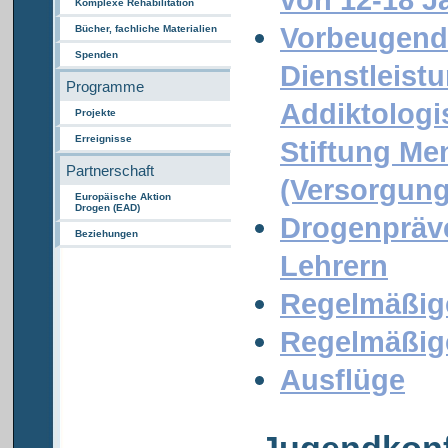
Komplexe Rehabilitation
Vorbeugend
Bücher, fachliche Materialien
Spenden
Dienstleist
Programme
Addiktolog
Projekte
Erreignisse
Stiftung M
Partnerschaft
(Versorgun
Europäische Aktion
Drogen (EAD)
Drogenpräv
Beziehungen
Lehrern
Regelmäßig
Regelmäßige
Ausflüge