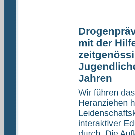
Drogenprä
mit der Hilf
zeitgenöss
Jugendliche
Jahren
Wir führen da
Heranziehen h
Leidenschafts
interaktiver E
durch. Die Au