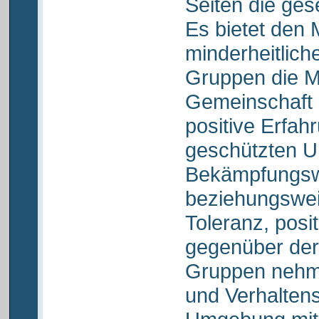
Seiten die ges
Es bietet den 
minderheitliche
Gruppen die Mö
Gemeinschaft 
positive Erfah
geschützten 
Bekämpfungswe
beziehungsweis
Toleranz, posi
gegenüber der
Gruppen nehme
und Verhaltens