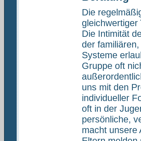
Die regelmäßig
gleichwertiger
Die Intimität 
der familiären,
Systeme erlau
Gruppe oft nic
außerordentli
uns mit den P
individueller 
oft in der Jug
persönliche, v
macht unsere A
Eltern melden 