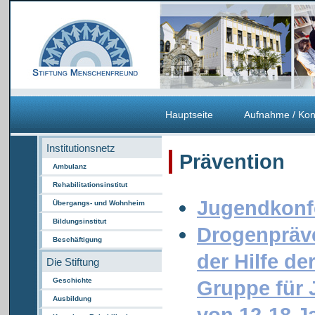
Hauptseite
Aufnahme / Kon
Institutionsnetz
Prävention
Ambulanz
Rehabilitationsinstitut
Jugendkonf
Übergangs- und Wohnheim
Bildungsinstitut
Drogenpräv
Beschäftigung
der Hilfe de
Die Stiftung
Geschichte
Gruppe für 
Ausbildung
von 12-18 J