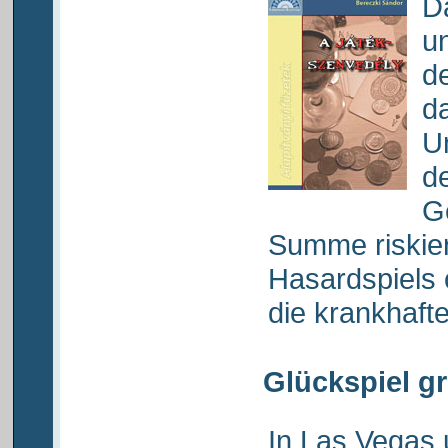
Da
u
d
da
U
d
G
Summe riskier
Hasardspiels 
die krankhafte
Glückspiel gr
In Las Vegas