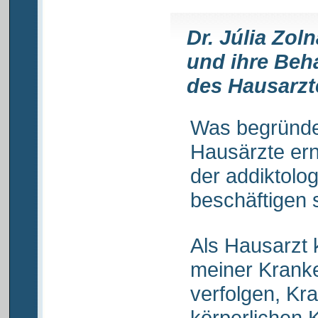
Dr. Júlia Zol
und ihre Beh
des Hausarzt
Was begründet
Hausärzte er
der addiktolo
beschäftigen 
Als Hausarzt 
meiner Krank
verfolgen, Kr
körperlichen 