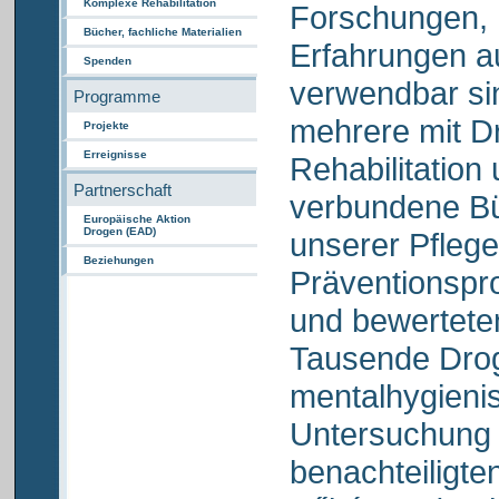
Komplexe Rehabilitation
Forschungen, 
Bücher, fachliche Materialien
Erfahrungen a
Spenden
verwendbar si
Programme
mehrere mit D
Projekte
Erreignisse
Rehabilitation
Partnerschaft
verbundene Büc
Europäische Aktion
Drogen (EAD)
unserer Pflege
Beziehungen
Präventionspr
und bewertete
Tausende Droge
mentalhygieni
Untersuchung a
benachteiligt