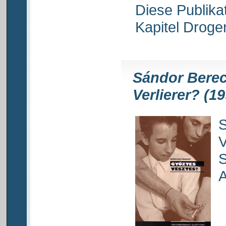
Diese Publika
Kapitel Drog
Sándor Berec
Verlierer? (1
S
V
S
A