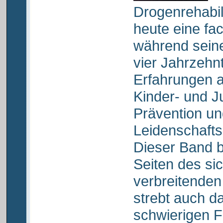
Drogenrehabilit
heute eine fac
während seine
vier Jahrzehn
Erfahrungen 
Kinder- und J
Prävention und
Leidenschaft
Dieser Band b
Seiten des si
verbreitende
strebt auch d
schwierigen 