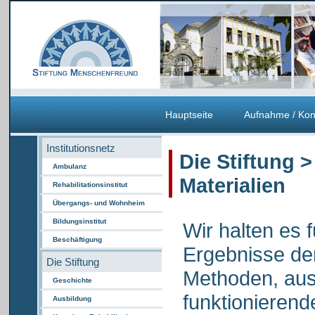
Hauptseite
Aufnahme / Kon
Institutionsnetz
Die Stiftung >
Ambulanz
Materialien
Rehabilitationsinstitut
Übergangs- und Wohnheim
Bildungsinstitut
Wir halten es f
Beschäftigung
Ergebnisse de
Die Stiftung
Methoden, ausg
Geschichte
funktionieren
Ausbildung