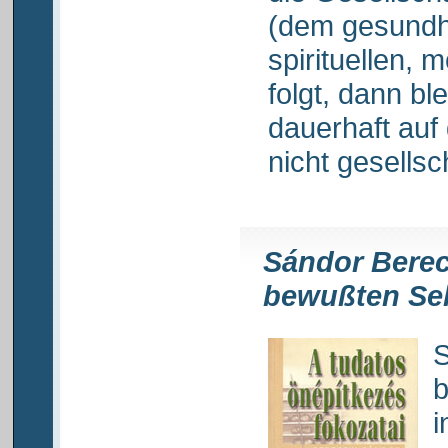
(dem gesundhe
spirituellen, 
folgt, dann ble
dauerhaft auf
nicht gesellsc
Sándor Berec
bewußten Sel
S
b
i