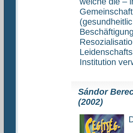
welche die – i
Gemeinschaft
(gesundheitlic
Beschäftigungs
Resozialisatio
Leidenschafts
Institution ver
Sándor Berecz
(2002)
D