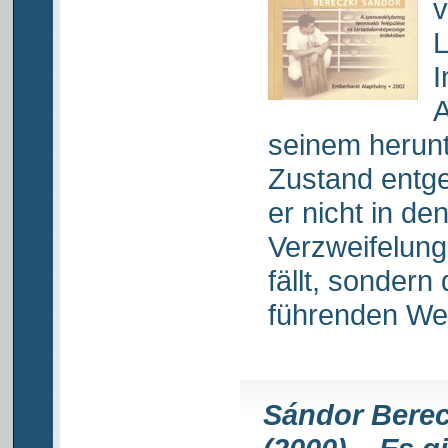
v
L
I
A
seinem heru
Zustand entg
er nicht in d
Verzweifelung
fällt, sonder
führenden Weg
Sándor Berec