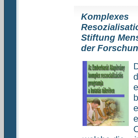
Komplexes
Resozialisat
Stiftung Men
der Forschun
D
d
e
b
e
e
O