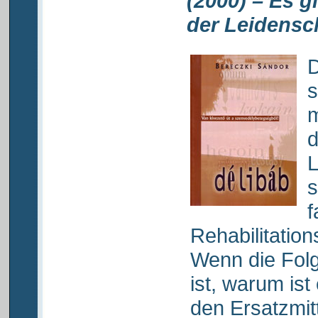
(2000) – Es 
der Leidensc
D
s
m
d
L
s
f
Rehabilitation
Wenn die Fol
ist, warum ist
den Ersatzmit