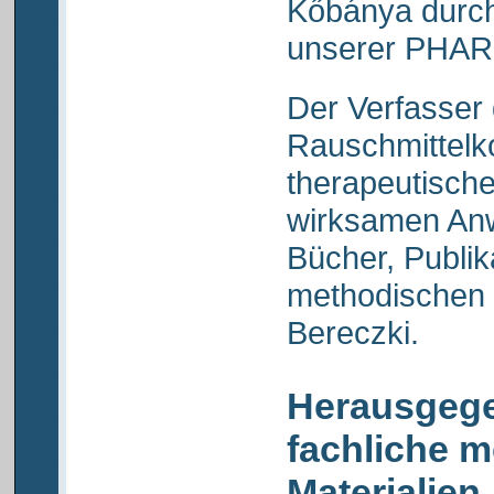
Kőbánya durch
unserer PHARE
Der Verfasser 
Rauschmittel
therapeutisch
wirksamen An
Bücher, Publik
methodischen M
Bereczki.
Herausgege
fachliche 
Materialien