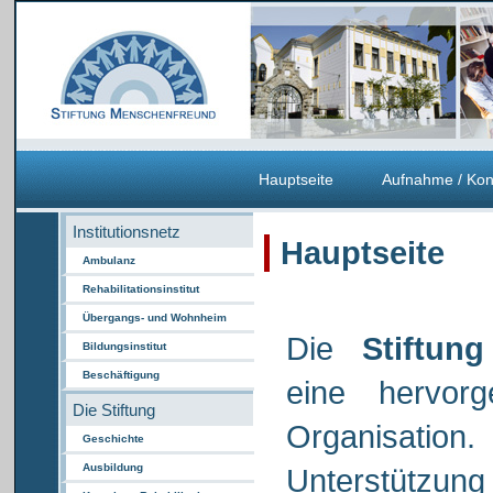
Hauptseite
Aufnahme / Kon
Institutionsnetz
Hauptseite
Ambulanz
Rehabilitationsinstitut
Übergangs- und Wohnheim
Die
Stiftun
Bildungsinstitut
Beschäftigung
eine hervorg
Die Stiftung
Organisation
Geschichte
Ausbildung
Unterstützun