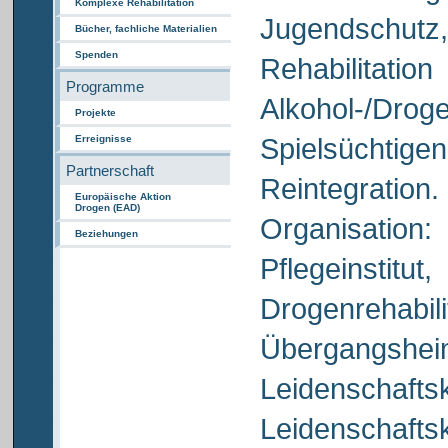
Komplexe Rehabilitation
Jugendschut
Bücher, fachliche Materialien
Spenden
Rehabi
Programme
Alkohol-/Drog
Projekte
Spielsüchtigen
Erreignisse
Partnerschaft
Reintegration
Europäische Aktion
Drogen (EAD)
Organisatio
Beziehungen
Pflegeins
Drogenrehabilit
Überga
Leidenschaft
Leidenschaftsk