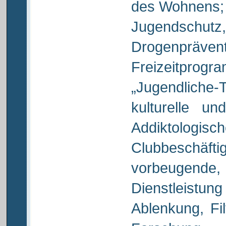
des Wohnens; 
Jugendschut
Drogenprävent
Freizeitpro
„Jugendliche-
kulturelle un
Addiktologis
Clubbeschäftig
vorbeugen
Dienstleistung
Ablenkung, Fil