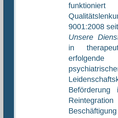
funkti
Qualitätsl
9001:2008 sei
Unsere Dienst
in therapeu
erfolgende 
psychia
Leidensch
Beförderung i
Reintegrati
Beschäftigung