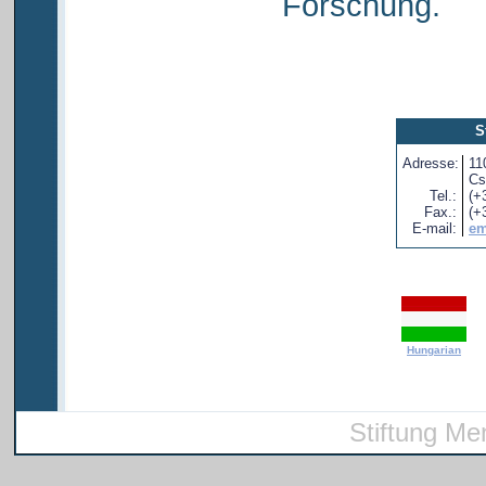
Forschung.
S
Adresse:
11
Cs
Tel.:
(+
Fax.:
(+
E-mail:
em
Hungarian
Stiftung Me