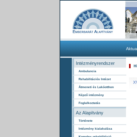
Aktua
Intézményrendszer
H
Ambulancia
Rehabilitációs Intézet
X
Átmeneti és Lakóotthon
Képző intézmény
Foglalkoztatás
Az Alapítvány
Története
Intézmény kialakulása
Komplex rehabilitáció