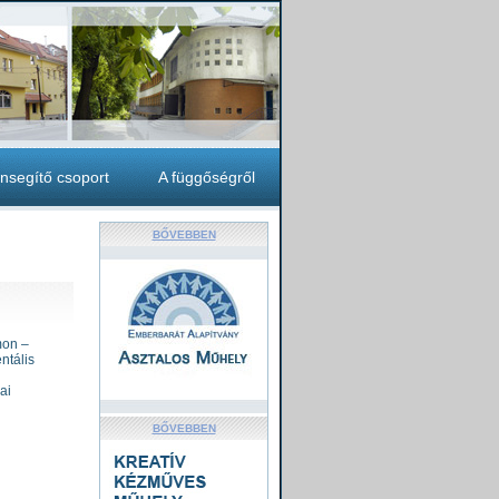
nsegítő csoport
A függőségről
BŐVEBBEN
mon –
ntális
ai
BŐVEBBEN