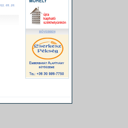
011. 05. 20.
BŐVEBBEN