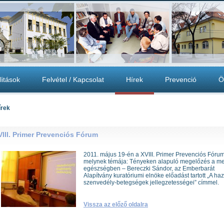
litások
Felvétel / Kapcsolat
Hírek
Prevenció
Ö
írek
VIII. Primer Prevenciós Fórum
2011. május 19-én a XVIII. Primer Prevenciós Fóru
melynek témája: Tényeken alapuló megelőzés a me
egészségben – Bereczki Sándor, az Emberbarát
Alapítvány kuratóriumi elnöke előadást tartott „A haz
szenvedély-betegségek jellegzetességei” címmel.
Vissza az előző oldalra