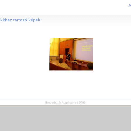
2
ikkhez tartozó képek:
Emberbarát Alapítvány | 2009