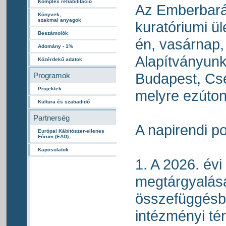
Komplex rehabilitáció
Az Emberbará
Könyvek,
szakmai anyagok
kuratóriumi ü
Beszámolók
én, vasárnap, 
Adomány - 1%
Alapítványun
Közérdekű adatok
Budapest, Cse
Programok
Projektek
melyre ezúto
Kultura és szabadidő
Partnerség
A napirendi p
Európai Kábítószer-ellenes
Fórum (EAD)
Kapcsolatok
1. A 2026. évi
megtárgyalása
összefüggésb
intézményi tér