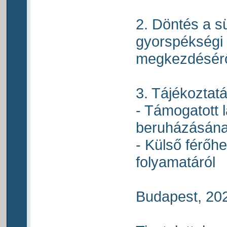
2. Döntés a sü
gyorspékségi
megkezdésérő
3. Tájékoztat
- Támogatott 
beruházásának
- Külső férőhe
folyamatáról
Budapest, 202