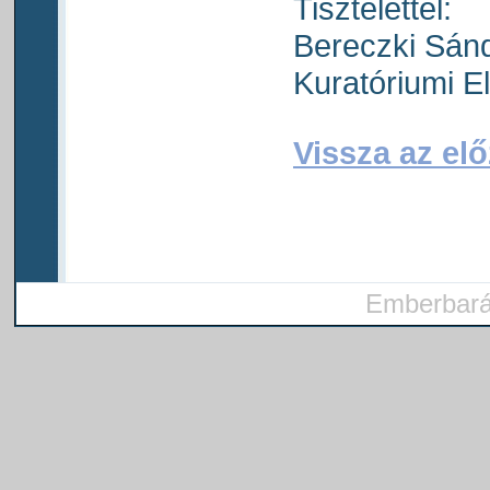
Tisztelettel:
Bereczki Sánd
Kuratóriumi E
Vissza az elő
Emberbarát