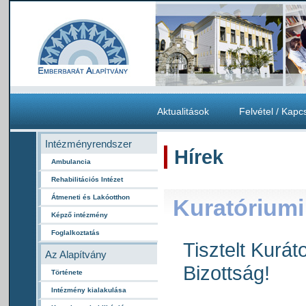
Aktualitások
Felvétel / Kapc
Intézményrendszer
Hírek
Ambulancia
Rehabilitációs Intézet
Átmeneti és Lakóotthon
Kuratóriumi 
Képző intézmény
Foglalkoztatás
Tisztelt Kurát
Az Alapítvány
Bizottság!
Története
Intézmény kialakulása