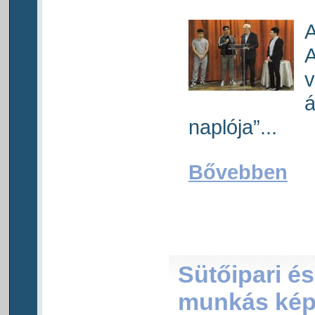
A
A
v
á
naplója”...
Bővebben
Sütőipari é
munkás kép