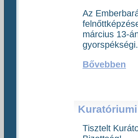
Az Emberbará
felnőttképzés
március 13-án 
gyorspékségi.
Bővebben
Kuratóriumi 
Tisztelt Kurát