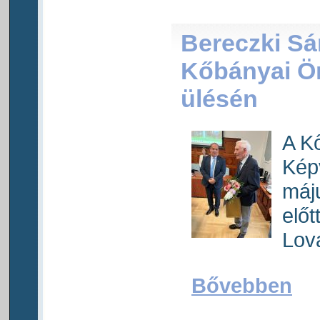
Bereczki Sá
Kőbányai Ö
ülésén
A K
Képv
máj
elő
Lova
Bővebben