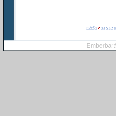
2
Előző
1
3
4
5
6
7
8
Emberbarát