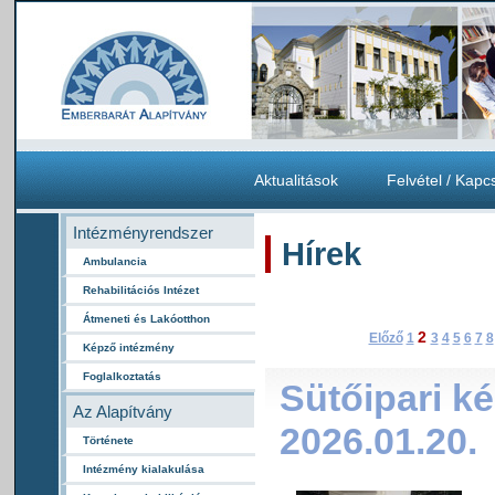
Aktualitások
Felvétel / Kapc
Intézményrendszer
Hírek
Ambulancia
Rehabilitációs Intézet
Átmeneti és Lakóotthon
2
Előző
1
3
4
5
6
7
8
Képző intézmény
Foglalkoztatás
Sütőipari k
Az Alapítvány
2026.01.20.
Története
Intézmény kialakulása