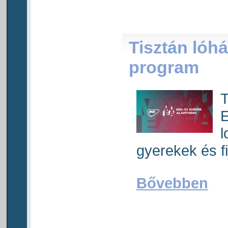
Tisztán lóhá
program
T
E
l
gyerekek és f
Bővebben