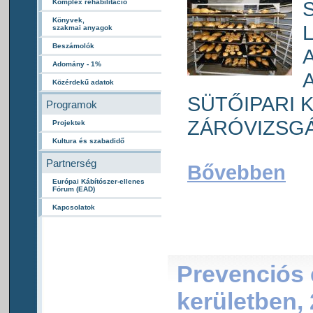
Komplex rehabilitáció
Könyvek,
szakmai anyagok
Beszámolók
Adomány - 1%
Közérdekű adatok
SÜTŐIPARI 
Programok
ZÁRÓVIZSG
Projektek
Kultura és szabadidő
Partnerség
Bővebben
Európai Kábítószer-ellenes
Fórum (EAD)
Kapcsolatok
Prevenciós 
kerületben, 