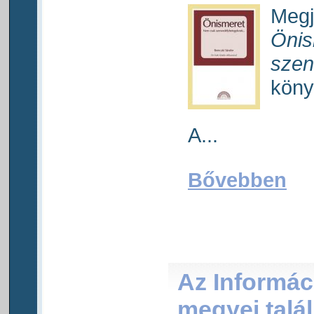
Megj
Önis
szen
köny
A...
Bővebben
Az Informác
megyei talá