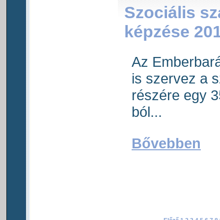
Szociális s
képzése 201
Az Emberbará
is szervez a 
részére egy 
ból...
Bővebben