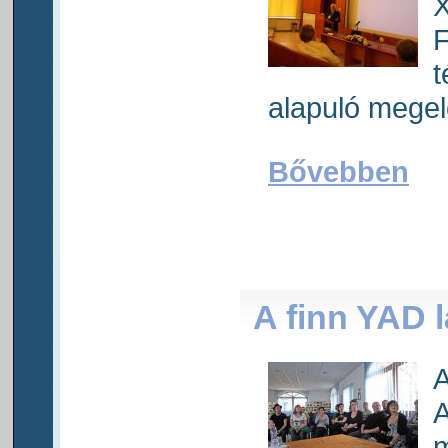
X
t
alapuló megel
Bővebben
A finn YAD 
A
A
m