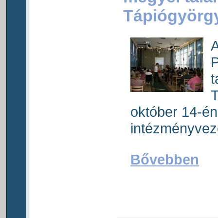
Tápiógyörg
A
P
t
T
október 14-én
intézményveze
Bővebben