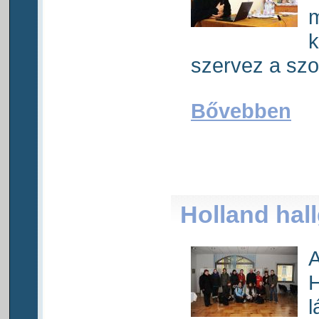
m
k
szervez a szoc
Bővebben
Holland hal
A
H
l