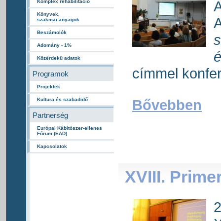
A
Komplex rehabilitáció
Könyvek,
A
szakmai anyagok
Beszámolók
s
Adomány - 1%
Közérdekű adatok
címmel konfere
Programok
Projektek
Kultura és szabadidő
Bővebben
Partnerség
Európai Kábítószer-ellenes
Fórum (EAD)
Kapcsolatok
XVIII. Prim
2