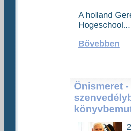
A holland Ge
Hogeschool...
Bővebben
Önismeret -
szenvedélyb
könyvbemut
2