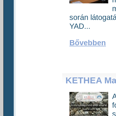
m
során látogatá
YAD...
Bővebben
KETHEA Ma
A
f
s