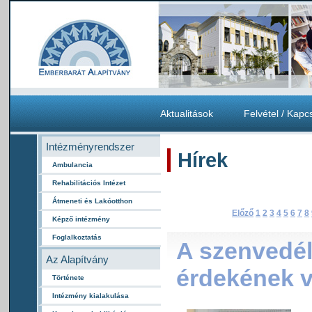
Aktualitások
Felvétel / Kapc
Intézményrendszer
Hírek
Ambulancia
Rehabilitációs Intézet
Átmeneti és Lakóotthon
Előző
1
2
3
4
5
6
7
8
Képző intézmény
Foglalkoztatás
A szenvedé
Az Alapítvány
érdekének 
Története
Intézmény kialakulása