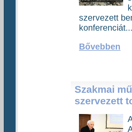
k
szervezett b
konferenciát..
Bővebben
Szakmai mű
szervezett 
A
A