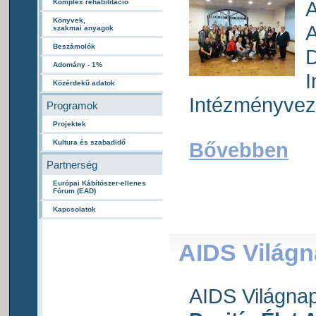
A
Komplex rehabilitáció
Könyvek,
A
szakmai anyagok
Beszámolók
D
Adomány - 1%
I
Közérdekű adatok
Intézményveze
Programok
Projektek
Kultura és szabadidő
Bővebben
Partnerség
Európai Kábítószer-ellenes
Fórum (EAD)
Kapcsolatok
AIDS Világn
AIDS Világna