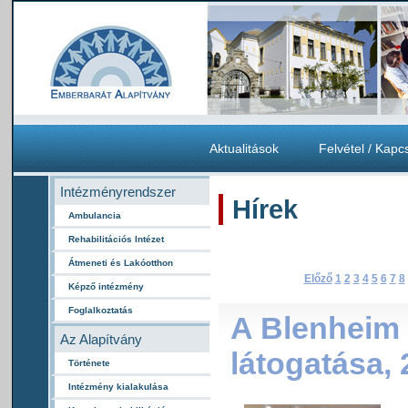
Aktualitások
Felvétel / Kapc
Intézményrendszer
Hírek
Ambulancia
Rehabilitációs Intézet
Átmeneti és Lakóotthon
Előző
1
2
3
4
5
6
7
8
Képző intézmény
Foglalkoztatás
A Blenheim 
Az Alapítvány
látogatása, 
Története
Intézmény kialakulása