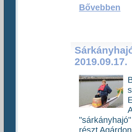
Bővebben
Sárkányhaj
2019.09.17.
B
s
A
"sárkányhajó"
részt Agárdon.