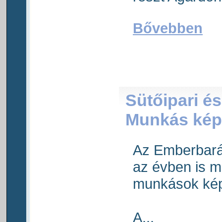
Bővebben
Sütőipari é
Munkás kép
Az Emberbará
az évben is m
munkások ké
A...