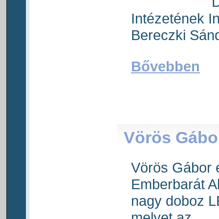
D
Intézetének I
Bereczki Sánd
Bővebben
Vörös Gábo
Vörös Gábor é
Emberbarát Al
nagy doboz L
melyet az...