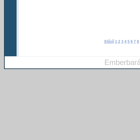
Előző
1
2
3
4
5
6
7
8
Emberbarát