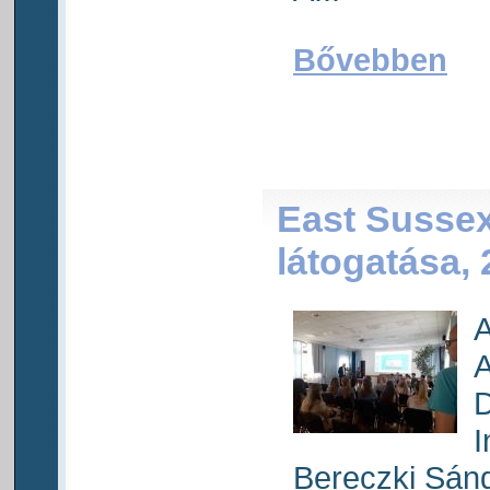
Bővebben
East Sussex
látogatása, 
A
A
D
I
Bereczki Sánd