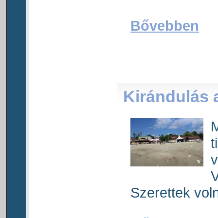
Bővebben
Kirándulás 
M
t
v
V
Szerettek voln