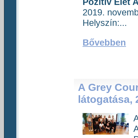
Pozitív Élet 
2019. novembe
Helyszín:...
Bővebben
A Grey Cour
látogatása, 
A
A