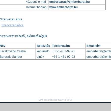
Központi e-mail:
emberbarat@emberbarat.hu
Internet honlap:
www.emberbarat.hu
 Szervezeti ábra
Szervezeti ábra
 Szervezet vezetői, elérhetőségük
Név
Beosztás
Telefonszám
Email-cím
Laczkovszki Csaba
képviselő
+36-1-431-97-91
emberbarat@embe
Bereczki Sándor
elnök
+36-1-431-97-92
emberbarat@embe
Emberbarát Alapítvány | 2009