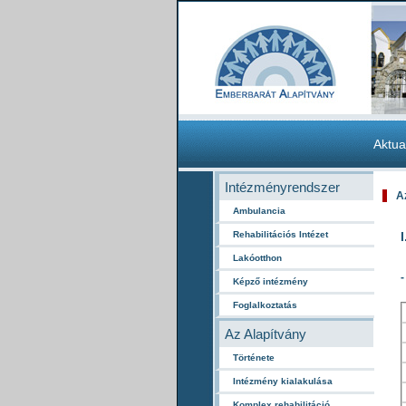
Aktua
Intézményrendszer
A
Ambulancia
Rehabilitációs Intézet
Lakóotthon
-
Képző intézmény
Foglalkoztatás
Az Alapítvány
Története
Intézmény kialakulása
Komplex rehabilitáció