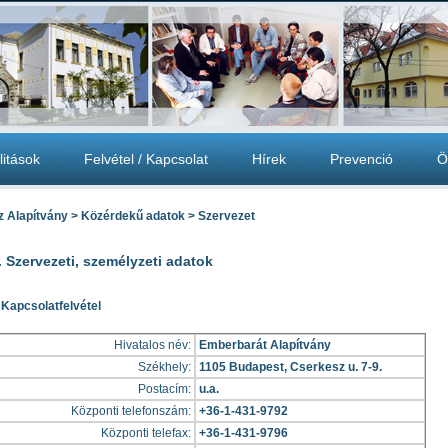
litások
Felvétel / Kapcsolat
Hírek
Prevenció
Ö
z Alapítvány > Közérdekű adatok > Szervezet
I. Szervezeti, személyzeti adatok
 Kapcsolatfelvétel
Hivatalos név:
Emberbarát Alapítvány
Székhely:
1105 Budapest, Cserkesz u. 7-9.
Postacím:
u.a.
Központi telefonszám:
+36-1-431-9792
Központi telefax:
+36-1-431-9796