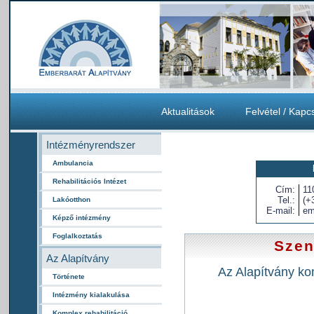
Aktualitások
Felvétel / Kapc
Intézményrendszer
Ambulancia
Rehabilitációs Intézet
Cím:
11
Tel.:
(+
Lakóotthon
E-mail:
em
Képző intézmény
Foglalkoztatás
Szen
Az Alapítvány
Az Alapítvány ko
Története
Intézmény kialakulása
Komplex rehabilitáció