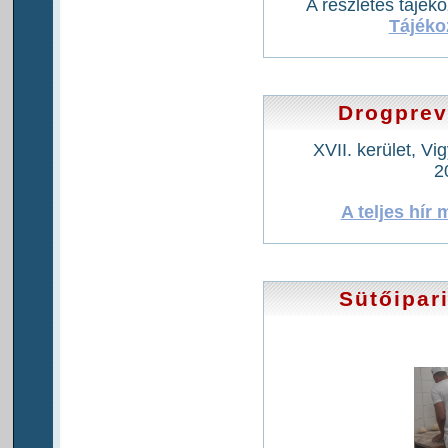
A részletes tájéko
Tájékoz
Drogprev
XVII. kerület, V
2
A teljes hír 
Sütőipar