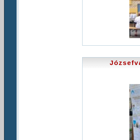
Józsefv