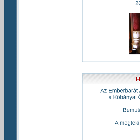
2
H
Az Emberbarát 
a Kőbányai 
Bemuta
A megteki