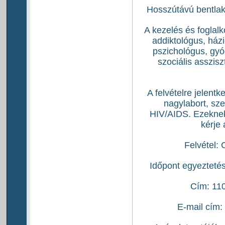
Hosszútávú bentlak
A kezelés és foglal
addiktológus, ház
pszichológus, gy
szociális asszis
A felvételre jelent
nagylabort, szer
HIV/AIDS. Ezeknek
kérje 
Felvétel: 
Időpont egyezteté
Cím: 11
E-mail cím