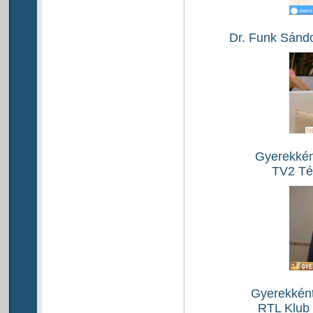
Dr. Funk Sándo
Gyerekként
TV2 Té
Gyerekként 
RTL Klub 