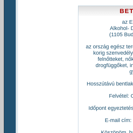
BE
az E
Alkohol- D
(1105 Bud
az ország egész ter
korig szenvedély
felnőtteket, nő
drogfüggőket, i
g
Hosszútávú bentlak
Felvétel: 
Időpont egyezteté
E-mail cím
Köszönöm, ha