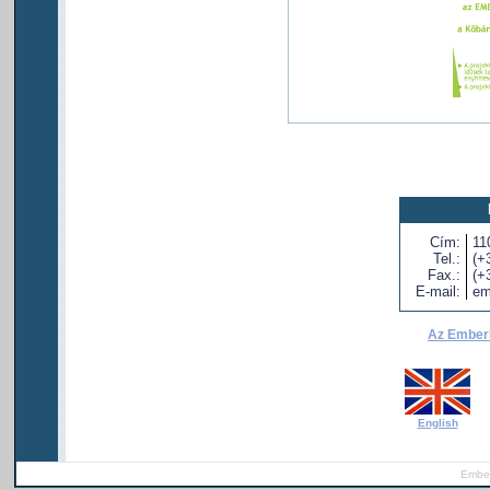
Cím:
11
Tel.:
(+
Fax.:
(+
E-mail:
em
Az Emberb
English
Ember