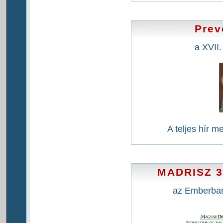
Prev
a XVII.
A teljes hír m
MADRISZ 3
az Emberbará