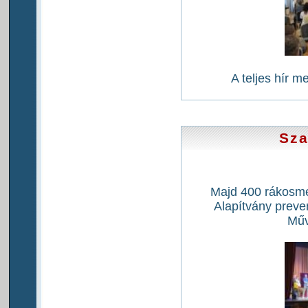
A teljes hír m
Sza
Majd 400 rákosme
Alapítvány preve
Műv