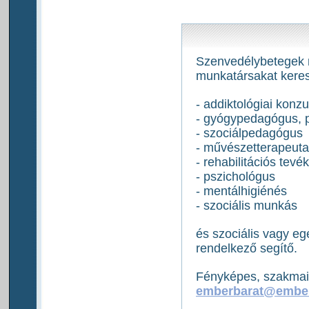
Szenvedélybetegek r
munkatársakat keres
- addiktológiai konzu
- gyógypedagógus, 
- szociálpedagógus
- művészetterapeuta
- rehabilitációs tev
- pszichológus
- mentálhigiénés
- szociális munkás
és szociális vagy e
rendelkező segítő.
Fényképes, szakmai 
emberbarat@ember