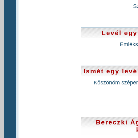
S
Levél egy
Emléks
Ismét egy levé
Köszönöm szépen! 
Bereczki Á