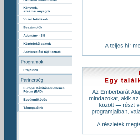
Könyvek,
szakmai anyagok
Videó letöltések
Beszámolók
Adomány - 1%
Közérdekű adatok
A teljes hír m
Adatkezelési tájékoztató
Programok
Projektek
Egy talál
Partnerség
Európai Kábítószer-ellenes
Az Emberbarát Alap
Fórum (EAD)
mindazokat, akik az
Együttműködés
között — részt v
Támogatóink
programjaiban, vala
A részletek megte