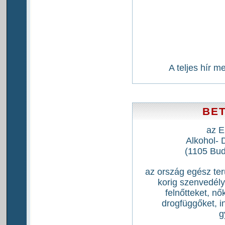
A teljes hír m
BE
az E
Alkohol- D
(1105 Bud
az ország egész ter
korig szenvedély
felnőtteket, nő
drogfüggőket, i
g