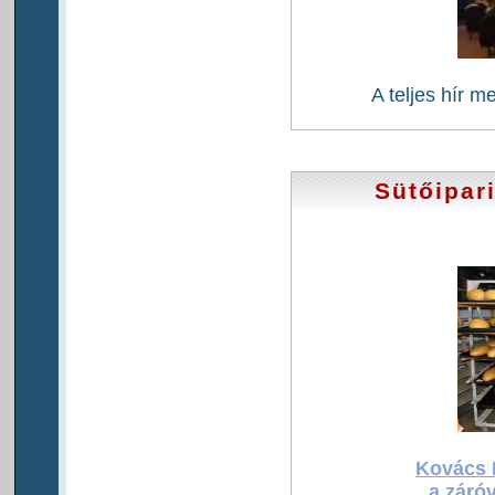
A teljes hír m
Sütőipar
Kovács B
a záró