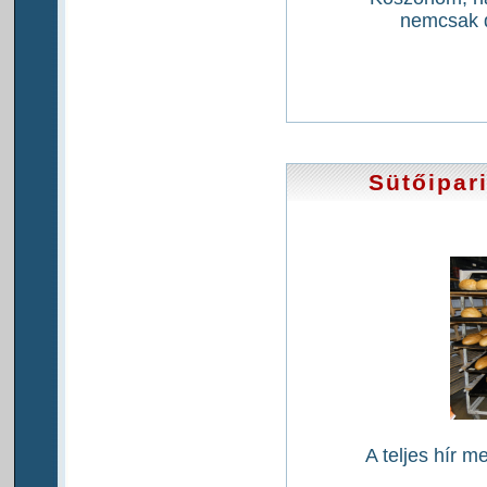
nemcsak d
Sütőipar
A teljes hír m