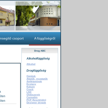
nsegítő csoport
A függőségről
Drog ABC
Alkoholfüggőség
Alkohol
Drogfüggőség
Opiátok
Altatók, nyugtatók
Amfetaminok
Ecstasy
Kokain
Crack
a
LSD
Oldószerek
éten
Cannabis
PCP (fenciklidin)
éten
Designer drogok