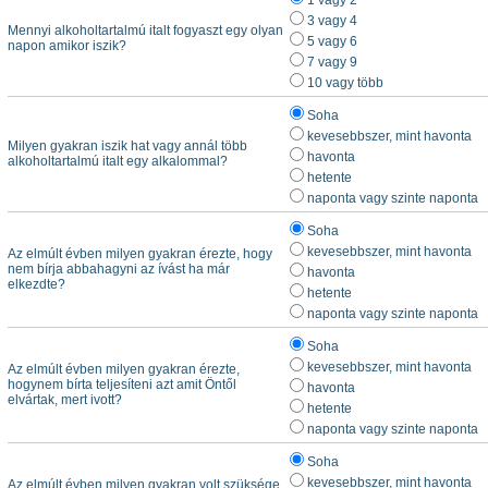
1 vagy 2
3 vagy 4
Mennyi alkoholtartalmú italt fogyaszt egy olyan
5 vagy 6
napon amikor iszik?
7 vagy 9
10 vagy több
Soha
kevesebbszer, mint havonta
Milyen gyakran iszik hat vagy annál több
havonta
alkoholtartalmú italt egy alkalommal?
hetente
naponta vagy szinte naponta
Soha
kevesebbszer, mint havonta
Az elmúlt évben milyen gyakran érezte, hogy
nem bírja abbahagyni az ívást ha már
havonta
elkezdte?
hetente
naponta vagy szinte naponta
Soha
kevesebbszer, mint havonta
Az elmúlt évben milyen gyakran érezte,
hogynem bírta teljesíteni azt amit Öntől
havonta
elvártak, mert ivott?
hetente
naponta vagy szinte naponta
Soha
kevesebbszer, mint havonta
Az elmúlt évben milyen gyakran volt szüksége