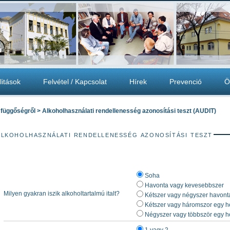
litások
Felvétel / Kapcsolat
Hírek
Prevenció
Ö
 függőségről > Alkoholhasználati rendellenesség azonosítási teszt (AUDIT)
lkoholhasználati rendellenesség azonosítási teszt
Soha
Havonta vagy kevesebbszer
Milyen gyakran iszik alkoholtartalmú italt?
Kétszer vagy négyszer havont
Kétszer vagy háromszor egy h
Négyszer vagy többször egy h