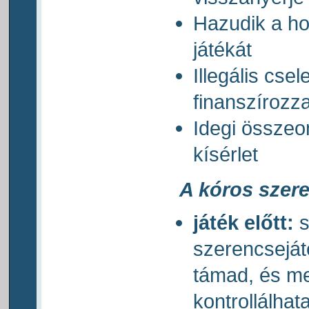
Hazudik a hoz
játékát
Illegális cse
finanszírozz
Idegi összeo
kísérlet
A kóros szere
játék előtt:
s
szerencsejá
támad, és me
kontrollálhat