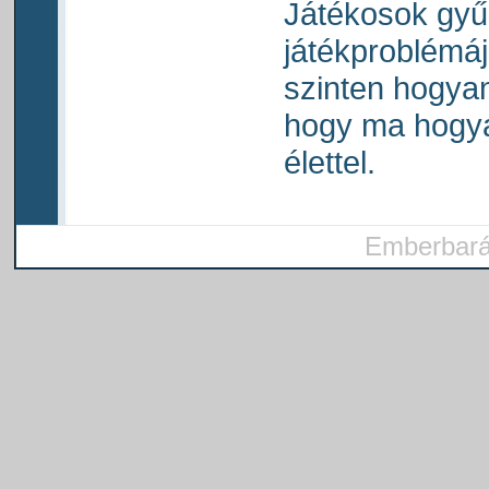
Játékosok gyű
játékproblémáj
szinten hogyan 
hogy ma hogy
élettel.
Emberbarát