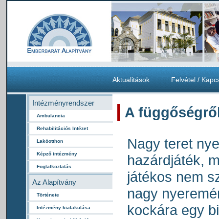
Aktualitások
Felvétel / Kapc
Intézményrendszer
A függőségről
Ambulancia
Rehabilitációs Intézet
Nagy teret ny
Lakóotthon
Képző intézmény
hazárdjáték, 
Foglalkoztatás
játékos nem s
Az Alapítvány
nagy nyeremé
Története
kockára egy b
Intézmény kialakulása