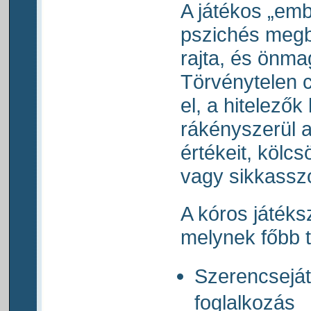
A játékos „emb
pszichés megb
rajta, és önma
Törvénytelen 
el, a hitelezők
rákényszerül a
értékeit, kölcsö
vagy sikkassz
A kóros játék
melynek főbb t
Szerencseját
foglalkozás