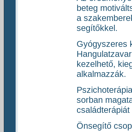
beteg motivál
a szakemberek
segítőkkel.
Gyógyszeres k
Hangulatzavara
kezelhető, kie
alkalmazzák.
Pszichoterápia
sorban magata
családterápiát
Önsegítő csop