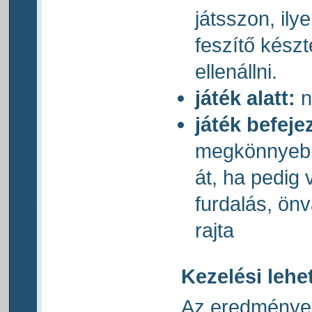
játsszon, ily
feszítő kész
ellenállni.
játék alatt:
n
játék befeje
megkönnyebb
át, ha pedig 
furdalás, önv
rajta
Kezelési leh
Az eredményes 