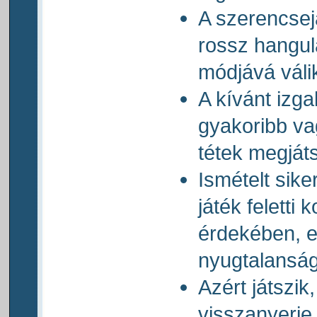
A szerencsej
rossz hangul
módjává váli
A kívánt izg
gyakoribb v
tétek megját
Ismételt sike
játék feletti 
érdekében, 
nyugtalanság
Azért játszik
visszanyerje