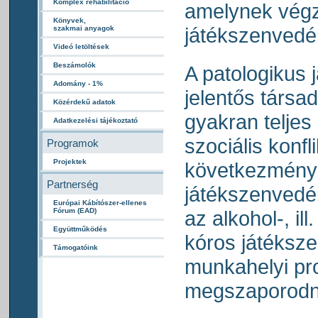
Komplex rehabilitáció
amelynek végz
Könyvek,
játékszenvedél
szakmai anyagok
Videó letöltések
Beszámolók
A patologikus 
Adomány - 1%
jelentős társa
Közérdekű adatok
gyakran telje
Adatkezelési tájékoztató
szociális konfl
Programok
Projektek
következménye
Partnerség
játékszenvedél
Európai Kábítószer-ellenes
Fórum (EAD)
az alkohol-, il
Együttműködés
kóros játéksze
Támogatóink
munkahelyi pr
megszaporodn