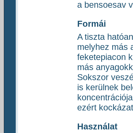
a bensoesav vá
Formái
A tiszta hatóan
melyhez más a
feketepiacon k
más anyagokka
Sokszor vesz
is kerülnek be
koncentrációja
ezért kockázat
Használat