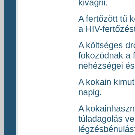
kivágni.
A fertőzött tű 
a HIV-fertőzés
A költséges dr
fokozódnak a f
nehézségei és 
A kokain kimut
napig.
A kokainhaszná
túladagolás ve
légzésbénulást