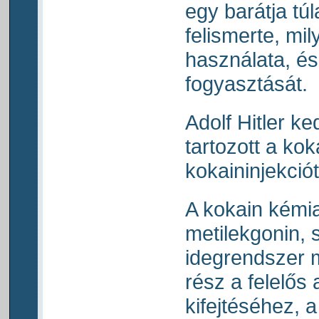
egy barátja tú
felismerte, mil
használata, é
fogyasztását.
Adolf Hitler k
tartozott a koka
kokaininjekciót
A kokain kémi
metilekgonin, s
idegrendszer 
rész a felelős
kifejtéséhez, a