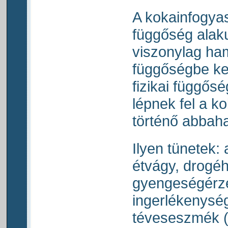
A kokainfogyas
függőség alaku
viszonylag ha
függőségbe ker
fizikai függős
lépnek fel a k
történő abbah
Ilyen tünetek: 
étvágy, drogéh
gyengeségérze
ingerlékenység
téveseszmék (