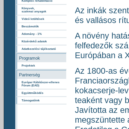
Komplex rehabilitáció
Az inkák szentn
Könyvek,
szakmai anyagok
és vallásos rí
Videó letöltések
Beszámolók
A növény hatás
Adomány - 1%
Közérdekű adatok
felfedezők szá
Adatkezelési tájékoztató
Európában a X
Programok
Projektek
Az 1800-as é
Partnerség
Franciaorszá
Európai Kábítószer-ellenes
Fórum (EAD)
kokacserje-leve
Együttműködés
teaként vagy 
Támogatóink
Javította az e
megszüntette 