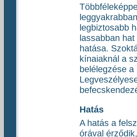
Többféleképpe
leggyakrabban 
legbiztosabb h
lassabban hat 
hatása. Szoktá
kínaiaknál a s
belélegzése a 
Legveszélyese
befecskendez
Hatás
A hatás a fels
órával érződik