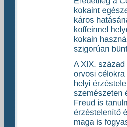
Eredetileg a C
kokaint egésze
káros hatásána
koffeinnel hely
kokain használa
szigorúan bünt
A XIX. század
orvosi célokra 
helyi érzéstel
szemészeten és
Freud is tanu
érzéstelenítő 
maga is fogyas