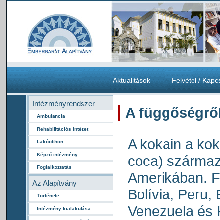
Aktualitások
Felvétel / Kapc
Intézményrendszer
A függőségrő
Ambulancia
Rehabilitációs Intézet
A kokain a kok
Lakóotthon
Képző intézmény
coca) származ
Foglalkoztatás
Amerikában. F
Az Alapítvány
Bolívia, Peru,
Története
Venezuela és 
Intézmény kialakulása