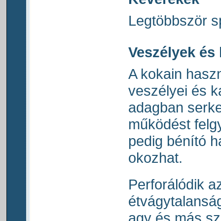
Legtöbbször s
Veszélyek és
A kokain hasz
veszélyei és 
adagban serken
működést felg
pedig bénító h
okozhat.
Perforálódik a
étvágytalanság
agy és más sz