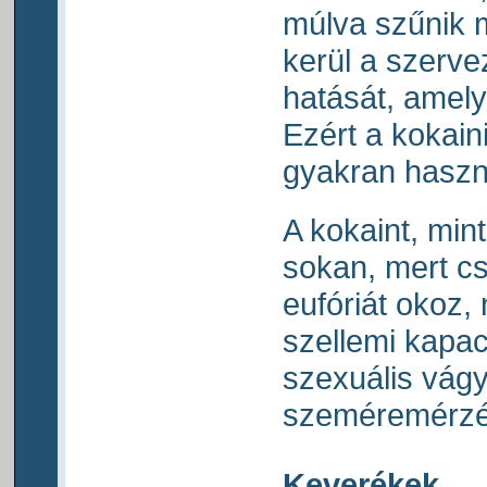
múlva szűnik 
kerül a szervez
hatását, amely
Ezért a kokain
gyakran haszn
A kokaint, mint
sokan, mert cs
eufóriát okoz,
szellemi kapac
szexuális vág
szeméremérzé
Keverékek