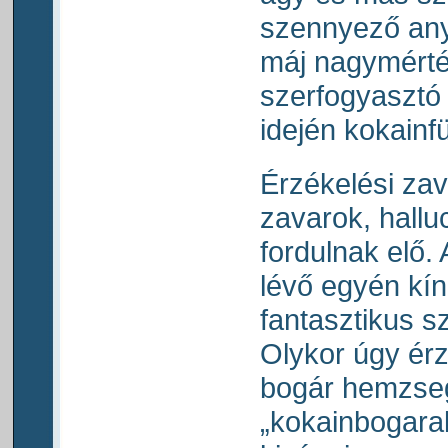
szennyező any
máj nagymérté
szerfogyasztó
idején kokainf
Érzékelési zav
zavarok, hall
fordulnak elő. 
lévő egyén kí
fantasztikus sz
Olykor úgy érz
bogár hemzseg
„kokainbogarak