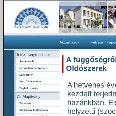
Aktualitások
Felvétel / Kapc
Intézményrendszer
A függőségrő
Ambulancia
Oldószerek
Rehabilitációs Intézet
Lakóotthon
Képző intézmény
A hetvenes év
Foglalkoztatás
kezdett terjed
Az Alapítvány
hazánkban. El
Története
helyzetű (szoci
Intézmény kialakulása