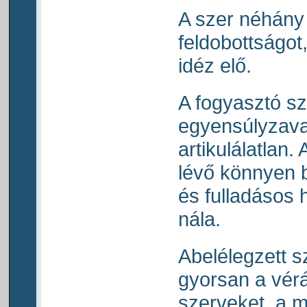
A szer néhány 
feldobottságot
idéz elő.
A fogyasztó sz
egyensúlyzava
artikulálatlan.
lévő könnyen b
és fulladásos 
nála.
Abelélegzett s
gyorsan a vérá
szerveket, a má