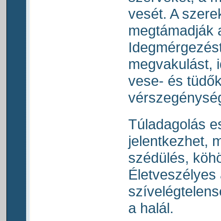
vesét. A szere
megtámadják a
Idegmérgezést
megvakulást, i
vese- és tüdő
vérszegénység
Túladagolás es
jelentkezhet, 
szédülés, köhö
Életveszélyes 
szívelégtelensé
a halál.