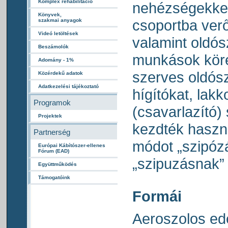
Komplex rehabilitáció
nehézségekkel
Könyvek,
csoportba verő
szakmai anyagok
Videó letöltések
valamint oldós
Beszámolók
munkások köréb
Adomány - 1%
szerves oldósz
Közérdekű adatok
Adatkezelési tájékoztató
hígítókat, lakk
Programok
(csavarlazító)
Projektek
kezdték haszná
Partnerség
módot „szipóz
Európai Kábítószer-ellenes
Fórum (EAD)
„szipuzásnak”
Együttműködés
Támogatóink
Formái
Aeroszolos ed