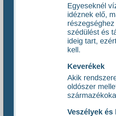
Egyeseknél víz
idéznek elő, m
részegséghez h
szédülést és t
ideig tart, ezé
kell.
Keverékek
Akik rendszer
oldószer melle
származékokat 
Veszélyek és