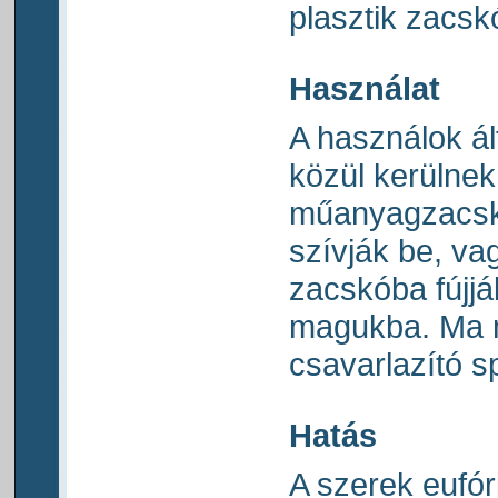
plasztik zacsk
Használat
A használok á
közül kerülnek 
műanyagzacskó
szívják be, va
zacskóba fújjá
magukba. Ma m
csavarlazító s
Hatás
A szerek eufóri