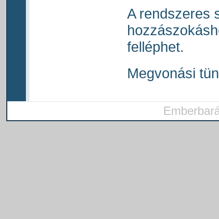
A rendszeres 
hozzászokásho
felléphet.
Megvonási tün
Emberbarát