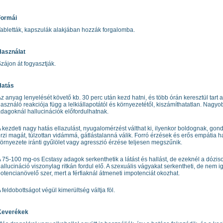
Formái
abletták, kapszulák alakjában hozzák forgalomba.
Használat
zájon át fogyasztják.
Hatás
z anyag lenyelését követő kb. 30 perc után kezd hatni, és több órán keresztül tart a
asználó reakciója függ a lelkiállapotától és környezetétől, kiszámíthatatlan. Nagyo
dagoknál hallucinációk előfordulhatnak.
 kezdeti nagy hatás ellazulást, nyugalomérzést válthat ki, ilyenkor boldognak, gon
rzi magát, túlzottan vidámmá, gátlástalanná válik. Forró érzések és erős empátia ha
örnyezete iránti gyűlölet vagy agresszió érzése teljesen megszűnik.
 75-100 mg-os Ecstasy adagok serkenthetik a látást és hallást, de ezeknél a dózis
allucináció viszonylag ritkán fordul elő. A szexuális vágyakat serkentheti, de nem i
otencianövelő szer, mert a férfiaknál átmeneti impotenciát okozhat.
 feldobottságot végül kimerültség váltja föl.
Keverékek