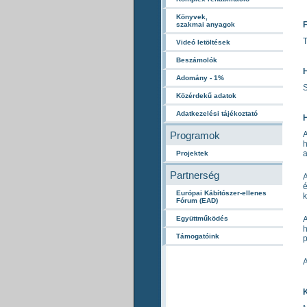
Könyvek,
szakmai anyagok
T
Videó letöltések
Beszámolók
Adomány - 1%
S
Közérdekű adatok
Adatkezelési tájékoztató
Programok
A
h
a
Projektek
Partnerség
A
é
Európai Kábítószer-ellenes
k
Fórum (EAD)
Együttműködés
A
h
Támogatóink
p
A