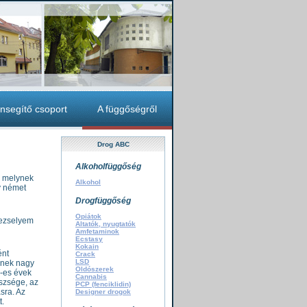
nsegítő csoport
A függőségről
Drog ABC
Alkoholfüggőség
, melynek
Alkohol
y német
Drogfüggőség
Opiátok
rezselyem
Altatók, nyugtatók
Amfetaminok
Ecstasy
Kokain
ént
Crack
LSD
inek nagy
Oldószerek
0-es évek
Cannabis
észsége, az
PCP (fenciklidin)
sra. Az
Designer drogok
t.