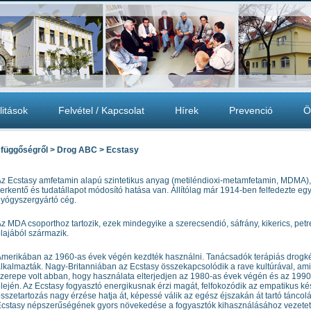
litások
Felvétel / Kapcsolat
Hírek
Prevenció
Ö
 függőségről > Drog ABC > Ecstasy
z Ecstasy amfetamin alapú szintetikus anyag (metiléndioxi-metamfetamin, MDMA)
erkentő és tudatállapot módosító hatása van. Állítólag már 1914-ben felfedezte eg
yógyszergyártó cég.
z MDA csoporthoz tartozik, ezek mindegyike a szerecsendió, sáfrány, kikerics, pet
lajából származik.
merikában az 1960-as évek végén kezdték használni. Tanácsadók terápiás drogk
lkalmazták. Nagy-Britanniában az Ecstasy összekapcsolódik a rave kultúrával, am
zerepe volt abban, hogy használata elterjedjen az 1980-as évek végén és az 199
lején. Az Ecstasy fogyasztó energikusnak érzi magát, felfokozódik az empatikus k
sszetartozás nagy érzése hatja át, képessé válik az egész éjszakán át tartó táncolá
cstasy népszerűségének gyors növekedése a fogyasztók kihasználásához vezetet