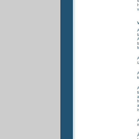
M
H
v
A
t
A
b
f
A
i
A
k
A
t
a
h
a
i
A
n
Á