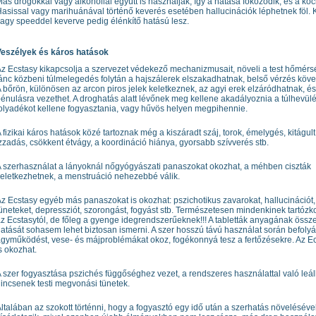
ás drogokkal vagy alkohollal együtt is használják, így a hatása fokozódik, és a koc
asissal vagy marihuánával történő keverés esetében hallucinációk léphetnek föl. 
agy speeddel keverve pedig élénkítő hatású lesz.
Veszélyek és káros hatások
z Ecstasy kikapcsolja a szervezet védekező mechanizmusait, növeli a test hőmérsé
ánc közbeni túlmelegedés folytán a hajszálerek elszakadhatnak, belső vérzés köve
 bőrön, különösen az arcon piros jelek keletkeznek, az agyi erek elzáródhatnak, és
énulásra vezethet. A droghatás alatt lévőnek meg kellene akadályoznia a túlhevülé
olyadékot kellene fogyasztania, vagy hűvös helyen megpihennie.
 fizikai káros hatások közé tartoznak még a kiszáradt száj, torok, émelygés, kitágult
zzadás, csökkent étvágy, a koordináció hiánya, gyorsabb szívverés stb.
 szerhasználat a lányoknál nőgyógyászati panaszokat okozhat, a méhben ciszták
eletkezhetnek, a menstruáció nehezebbé válik.
z Ecstasy egyéb más panaszokat is okozhat: pszichotikus zavarokat, hallucinációt
üneteket, depressziót, szorongást, fogyást stb. Természetesen mindenkinek tartózk
z Ecstasytól, de főleg a gyenge idegrendszerűeknek!!! A tabletták anyagának össze
atását sohasem lehet biztosan ismerni. A szer hosszú távú használat során befolyá
gyműködést, vese- és májproblémákat okoz, fogékonnyá tesz a fertőzésekre. Az Ec
s okozhat.
 szer fogyasztása pszichés függőséghez vezet, a rendszeres használattal való leál
incsenek testi megvonási tünetek.
ltalában az szokott történni, hogy a fogyasztó egy idő után a szerhatás növeléséve