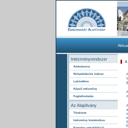
Aktua
Intézményrendszer
A
Ambulancia
Rehabilitációs Intézet
A
s
Lakóotthon
g
Képző intézmény
A
o
Foglalkoztatás
Az Alapítvány
A
a
Története
s
e
Intézmény kialakulása
ö
E
Komplex rehabilitáció