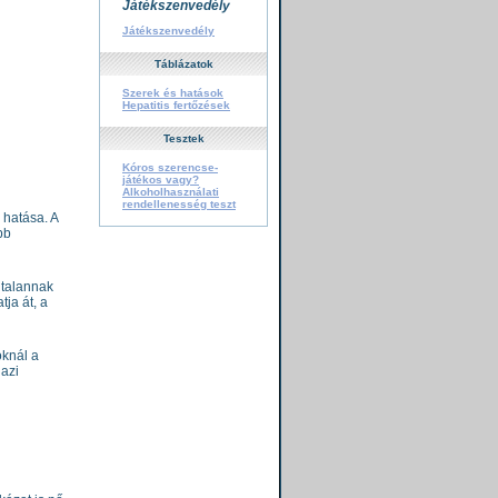
Játékszenvedély
Játékszenvedély
Táblázatok
Szerek és hatások
Hepatitis fertőzések
Tesztek
Kóros szerencse-
játékos vagy?
Alkoholhasználati
rendellenesség teszt
 hatása. A
bb
dtalannak
tja át, a
oknál a
gazi