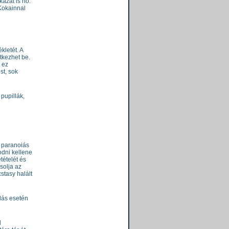
kázat is nő.
Kokainnal
kletét. A
tkezhet be.
 ez
st, sok
 pupillák,
, paranoiás
odni kellene
tételét és
solja az
stasy halált
lás esetén
l